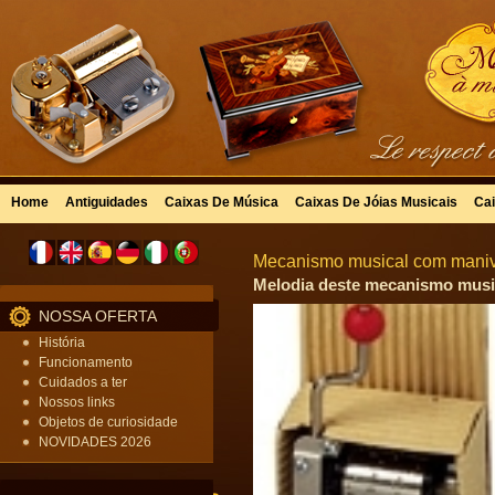
Home
Antiguidades
Caixas De Música
Caixas De Jóias Musicais
Cai
Mecanismo musical com manive
Melodia deste mecanismo music
NOSSA OFERTA
História
Funcionamento
Cuidados a ter
Nossos links
Objetos de curiosidade
NOVIDADES 2026