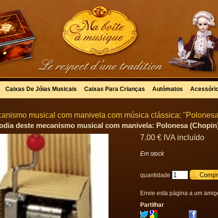
Caixas De Jóias Musicais
Caixas Para Crianças
Autómatos
Acessóri
anismo musical com manivela com música clássica: "Polonesa
odia deste mecanismo musical com manivela: Polonesa (Chopin)
7
.00
€
IVA incluído
Em stock
quantidade
Envie esta página a um amig
Partilhar