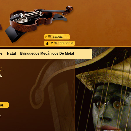
cabaz
A minha conta
os
Natal
Brinquedos Mecânicos De Metal
".
.
o