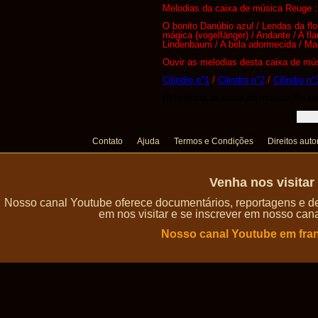
Melodias da caixa de música Reuge :
O bonito Danúbio azul / Lendas da flor
mágica (vogelfänger) / Andante / A fl
Lindenbaum / A bela adormecida / Ma
Ouvir as melodias desta caixa de mús
Cilindro n°1
/
Cilindro n°2
/
Cilindro n°
Referência da caixa de música Reug
Contato
Ajuda
Termos e Condições
Direitos auto
Venha nos visita
Nosso canal Youtube oferece documentários, reportagens e de
em nos visitar e se inscrever em nosso can
Nosso canal Youtube em fra