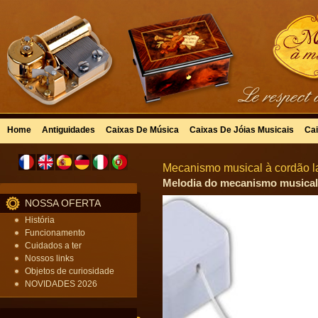
Home
Antiguidades
Caixas De Música
Caixas De Jóias Musicais
Cai
Mecanismo musical à cordão la
Melodia do mecanismo musical à
NOSSA OFERTA
História
Funcionamento
Cuidados a ter
Nossos links
Objetos de curiosidade
NOVIDADES 2026