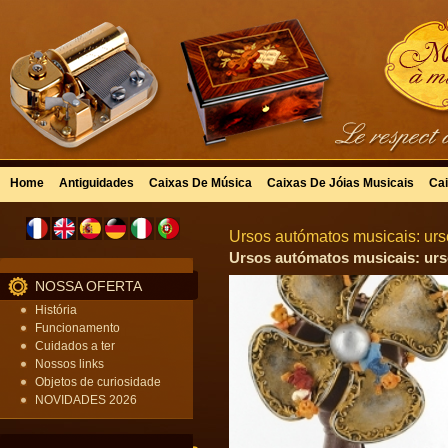
Home
Antiguidades
Caixas De Música
Caixas De Jóias Musicais
Cai
Ursos autómatos musicais: urs
Ursos autómatos musicais: urs
NOSSA OFERTA
História
Funcionamento
Cuidados a ter
Nossos links
Objetos de curiosidade
NOVIDADES 2026