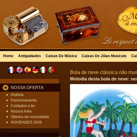
Home
Antiguidades
Caixas De Música
Caixas De Jóias Musicais
Cai
Bola de neve clássica não mus
Melodia desta bola de neve: se
NOSSA OFERTA
História
Funcionamento
Cuidados a ter
Nossos links
Objetos de curiosidade
NOVIDADES 2026