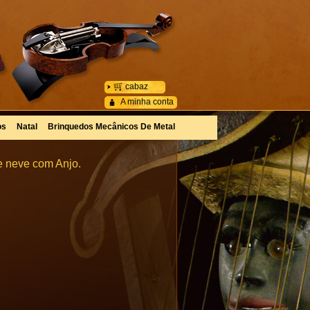
cabaz
A minha conta
os
Natal
Brinquedos Mecânicos De Metal
e neve com Anjo.