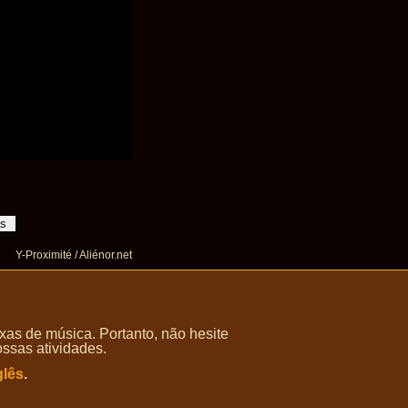
Y-Proximité / Aliénor.net
as de música. Portanto, não hesite
ossas atividades.
glês
.