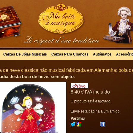
Caixas De Jóias Musicais
Caixas Para Crianças
Autómatos
Acessóri
a de neve clássica não musical fabricada em Alemanha: bola d
odia desta bola de neve: sem objeto.
8
.40
€
IVA incluído
O produto está esgotado
Envie esta página a um amigo
Partilhar