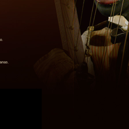
o.
manas.