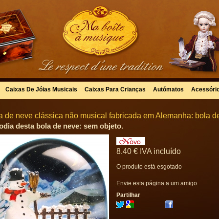
Caixas De Jóias Musicais
Caixas Para Crianças
Autómatos
Acessóri
a de neve clássica não musical fabricada em Alemanha: bola 
odia desta bola de neve: sem objeto.
8
.40
€
IVA incluído
O produto está esgotado
Envie esta página a um amigo
Partilhar