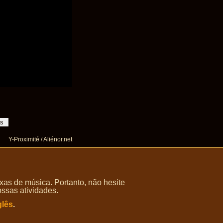
Y-Proximité / Aliénor.net
as de música. Portanto, não hesite
ossas atividades.
glês
.