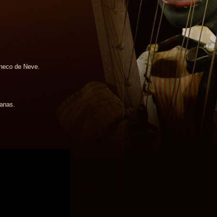
oneco de Neve.
manas.