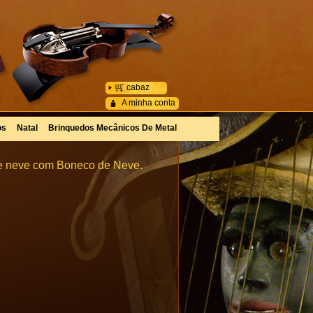
cabaz
A minha conta
os
Natal
Brinquedos Mecânicos De Metal
de neve com Boneco de Neve.