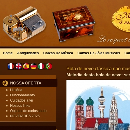
Home
Antiguidades
Caixas De Música
Caixas De Jóias Musicais
Cai
Bola de neve clássica não mus
Melodia desta bola de neve: se
NOSSA OFERTA
História
Funcionamento
Cuidados a ter
Nossos links
Objetos de curiosidade
NOVIDADES 2026