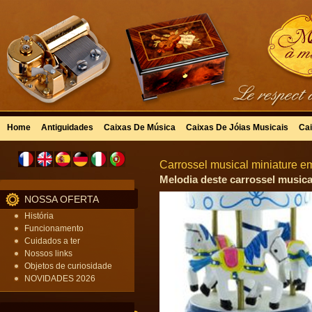
Home
Antiguidades
Caixas De Música
Caixas De Jóias Musicais
Cai
Carrossel musical miniature 
Melodia deste carrossel musical
NOSSA OFERTA
História
Funcionamento
Cuidados a ter
Nossos links
Objetos de curiosidade
NOVIDADES 2026