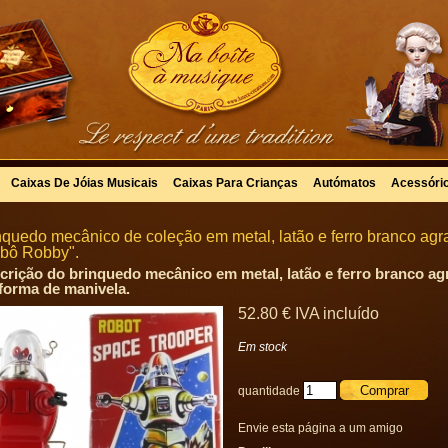
Caixas De Jóias Musicais
Caixas Para Crianças
Autómatos
Acessóri
nquedo mecânico de coleção em metal, latão e ferro branco ag
bô Robby".
crição do brinquedo mecânico em metal, latão e ferro branco a
forma de manivela.
52
.80
€
IVA incluído
Em stock
quantidade
Envie esta página a um amigo