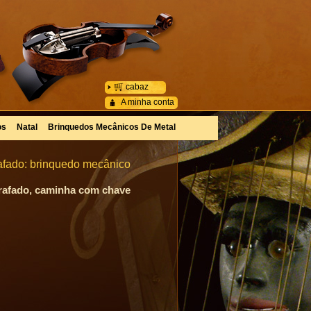
cabaz
A minha conta
os
Natal
Brinquedos Mecânicos De Metal
rafado: brinquedo mecânico
grafado, caminha com chave