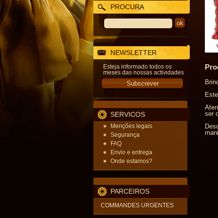
PROCURA
NEWSLETTER
Pro
Esteja informado todos os
meses das nossas actividades
Brin
Este
Aten
ser 
SERVICOS
Menções legais
Desc
mani
Segurança
FAQ
Envio e entrega
Onde estamos?
PARCEIROS
COMMANDES URGENTES