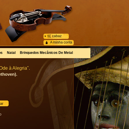
cabaz
A minha conta
os
Natal
Brinquedos Mecânicos De Metal
de à Alegria".
ethoven).
o