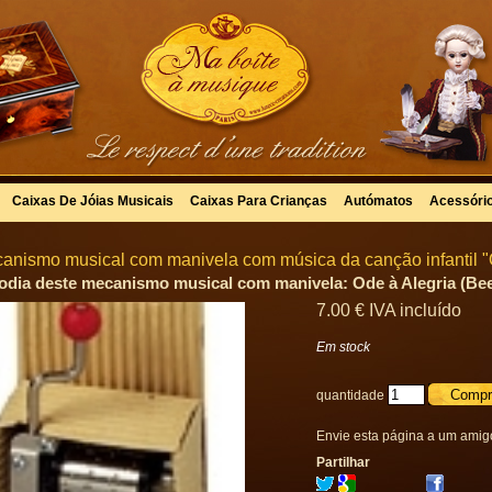
Caixas De Jóias Musicais
Caixas Para Crianças
Autómatos
Acessóri
anismo musical com manivela com música da canção infantil "O
odia deste mecanismo musical com manivela: Ode à Alegria (Be
7
.00
€
IVA incluído
Em stock
quantidade
Envie esta página a um amig
Partilhar