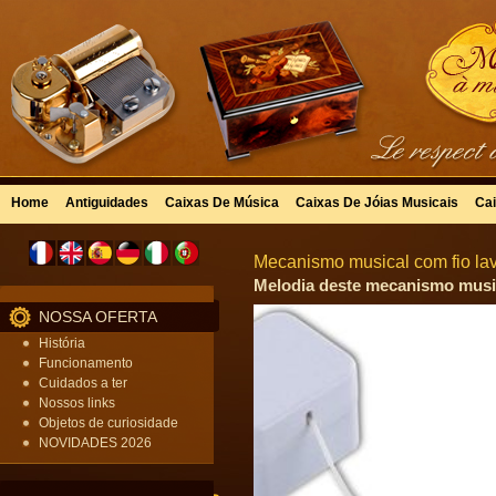
Home
Antiguidades
Caixas De Música
Caixas De Jóias Musicais
Cai
Mecanismo musical com fio lav
Melodia deste mecanismo music
NOSSA OFERTA
História
Funcionamento
Cuidados a ter
Nossos links
Objetos de curiosidade
NOVIDADES 2026