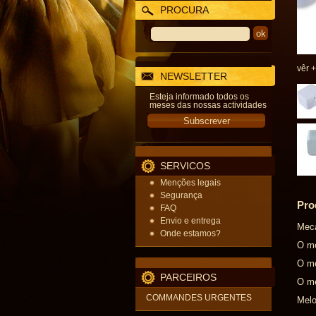
PROCURA
vêr +
NEWSLETTER
Esteja informado todos os
meses das nossas actividades
SERVICOS
Menções legais
Segurança
Pro
FAQ
Envio e entrega
Meca
Onde estamos?
O me
O me
PARCEIROS
O me
COMMANDES URGENTES
Melo