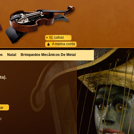
cabaz
A minha conta
os
Natal
Brinquedos Mecânicos De Metal
ta).
o