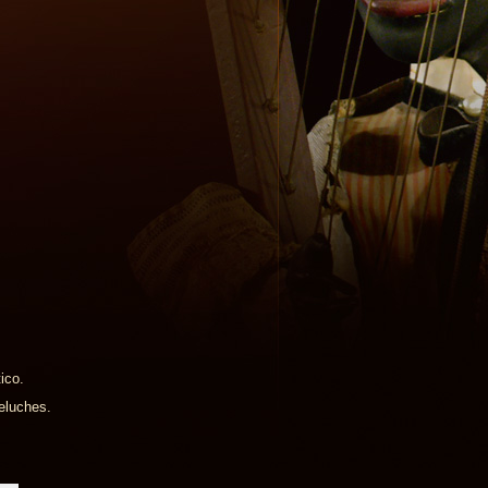
ico.
eluches.