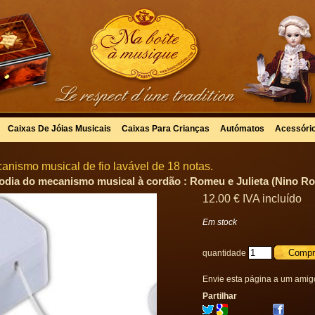
Caixas De Jóias Musicais
Caixas Para Crianças
Autómatos
Acessóri
anismo musical de fio lavável de 18 notas.
odia do mecanismo musical à cordão : Romeu e Julieta (Nino Ro
12
.00
€
IVA incluído
Em stock
quantidade
Envie esta página a um amig
Partilhar