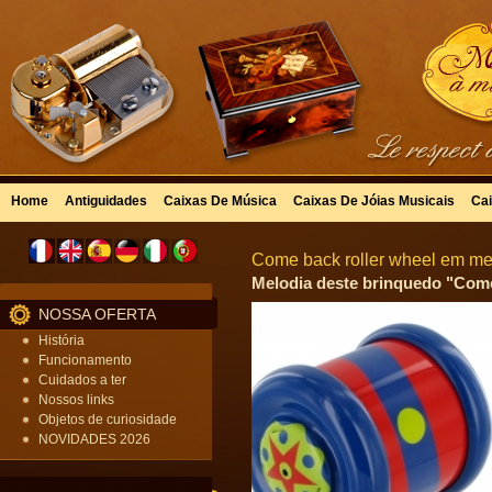
Home
Antiguidades
Caixas De Música
Caixas De Jóias Musicais
Cai
Come back roller wheel em met
Melodia deste brinquedo "Come 
NOSSA OFERTA
História
Funcionamento
Cuidados a ter
Nossos links
Objetos de curiosidade
NOVIDADES 2026