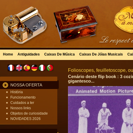
Home
Antiguidades
Caixas De Música
Caixas De Jóias Musicais
Cai
Folioscopes, feuilletoscope, ou
Cenário deste flip book : 3 co
gigantesco...
NOSSA OFERTA
História
Funcionamento
Cuidados a ter
Nossos links
Objetos de curiosidade
NOVIDADES 2026