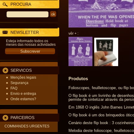
PROCURA
NEWSLETTER
vêr + :
Esteja informado todos os
meses das nossas actividades
SERVICOS
Menções legais
Produtos
Segurança
Folioscopes, feuilletoscope, ou flip b
FAQ
Envio e entrega
O flip book é um livrinho de desenho
Onde estamos?
permite de sintetizar através da persis
Em 1868 O inglês John Barnes Linnet
O flip book é um dos brinquedos ótic
PARCEIROS
Cenário deste flip book : 3 cozinhei
COMMANDES URGENTES
Melodia deste folioscope, feuilletosco