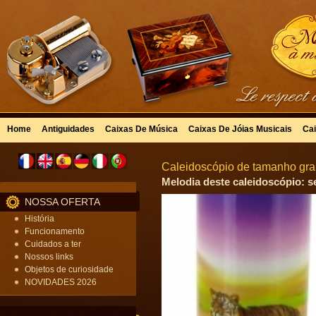
Home
Antiguidades
Caixas De Música
Caixas De Jóias Musicais
Cai
Caleidoscópio de tamanho gra
Melodia deste caleidoscópio: s
NOSSA OFERTA
História
Funcionamento
Cuidados a ter
Nossos links
Objetos de curiosidade
NOVIDADES 2026