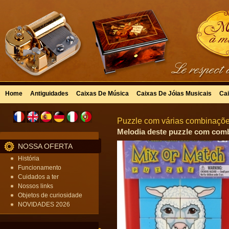
Home
Antiguidades
Caixas De Música
Caixas De Jóias Musicais
Cai
Puzzle com várias combinações
Melodia deste puzzle com comb
NOSSA OFERTA
História
Funcionamento
Cuidados a ter
Nossos links
Objetos de curiosidade
NOVIDADES 2026