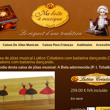
Caixas De Jóias Musicais
Caixas Para Crianças
Autómatos
Acessóri
xa de jóias musical Lutèce Créations com bailarina dançando.C
ations com bailarina dançando.
odia desta caixa de jóias musical: A Bela adormecida (P. I. Tchaïk
259
.00
€
IVA incluído
Em stock
quantidade