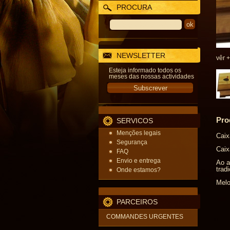
PROCURA
NEWSLETTER
vêr +
Esteja informado todos os
meses das nossas actividades
Pro
SERVICOS
Menções legais
Caix
Segurança
Caix
FAQ
Envio e entrega
Ao a
trad
Onde estamos?
Melo
PARCEIROS
COMMANDES URGENTES