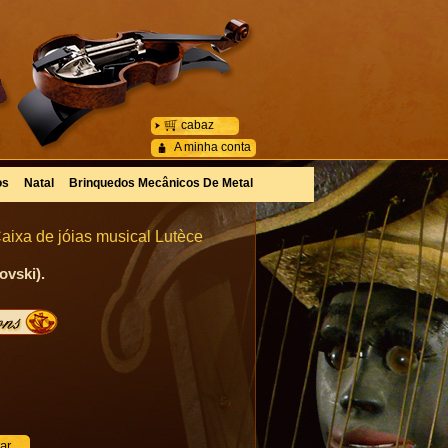
cabaz
A minha conta
os
Natal
Brinquedos Mecânicos De Metal
aixa de jóias musical Lutèce
ovski).