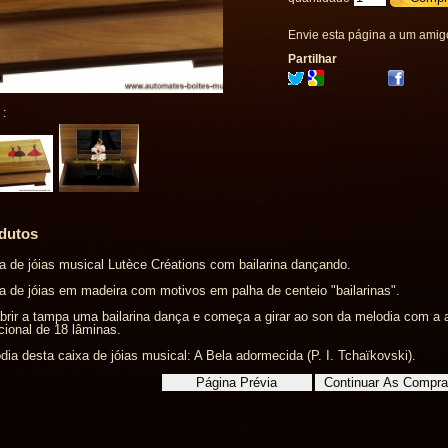
Envie esta página a um amig
Partilhar
 :
dutos
a de jóias musical Lutèce Créations com bailarina dançando.
a de jóias em madeira com motivos em palha de centeio "bailarinas".
brir a tampa uma bailarina dança e começa a girar ao son da melodia com 
icional de 18 lâminas.
dia desta caixa de jóias musical: A Bela adormecida (P. I. Tchaïkovski).