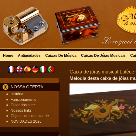
Home
Antiguidades
Caixas De Música
Caixas De Jóias Musicais
Cai
Caixa de jóias musical Lutèce
Melodia desta caixa de jóias mus
NOSSA OFERTA
História
Funcionamento
Cuidados a ter
Nossos links
Objetos de curiosidade
NOVIDADES 2026