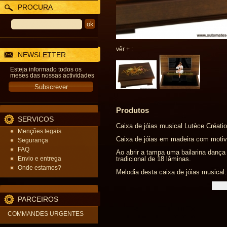
PROCURA
vêr + :
NEWSLETTER
Esteja informado todos os
meses das nossas actividades
Produtos
SERVICOS
Caixa de jóias musical Lutèce Créati
Menções legais
Caixa de jóias em madeira com motiv
Segurança
FAQ
Ao abrir a tampa uma bailarina danç
Envio e entrega
tradicional de 18 lâminas.
Onde estamos?
Melodia desta caixa de jóias musical:
PARCEIROS
COMMANDES URGENTES