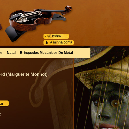
cabaz
A minha conta
os
Natal
Brinquedos Mecânicos De Metal
ord (Marguerite Monnot).
o