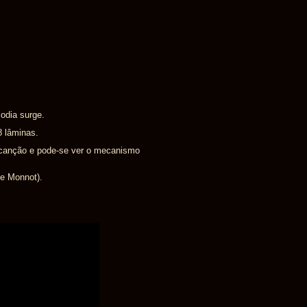
odia surge.
 lâminas.
a canção e pode-se ver o mecanismo
te Monnot).