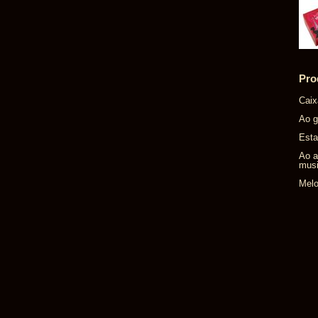
Pro
Caix
Ao g
Esta
Ao a
musi
Melo