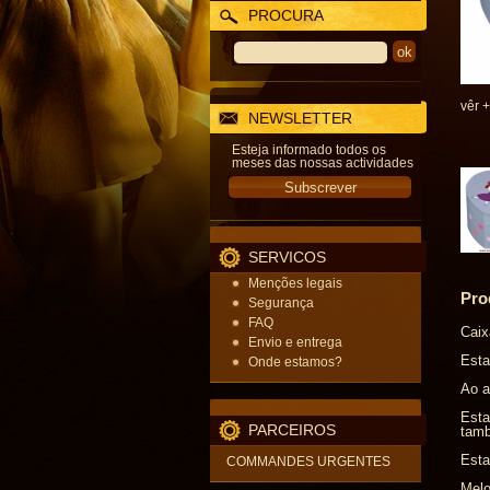
PROCURA
vêr +
NEWSLETTER
Esteja informado todos os
meses das nossas actividades
SERVICOS
Menções legais
Pro
Segurança
FAQ
Caix
Envio e entrega
Esta
Onde estamos?
Ao a
Esta
PARCEIROS
tamb
Esta
COMMANDES URGENTES
Melo