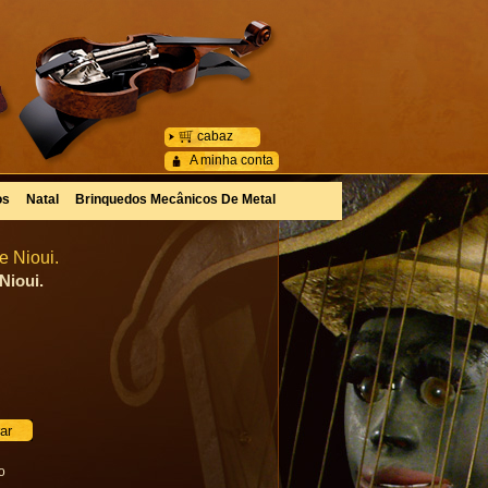
cabaz
A minha conta
os
Natal
Brinquedos Mecânicos De Metal
e Nioui.
Nioui.
o