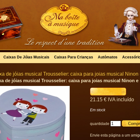
Caixas De Jóias Musicais
Caixas Para Crianças
Autómatos
Acessóri
xa de jóias musical Trousselier: caixa para joias musical Ninon 
xa de jóias musical Trousselier: caixa para joias musical Ninon e 
21
.15
€
IVA incluído
Em stock
quantidade
Envie esta página a um amig