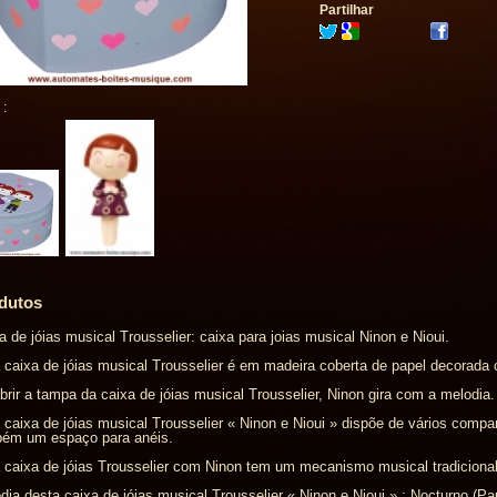
Partilhar
 :
dutos
a de jóias musical Trousselier: caixa para joias musical Ninon e Nioui.
 caixa de jóias musical Trousselier é em madeira coberta de papel decorada 
brir a tampa da caixa de jóias musical Trousselier, Ninon gira com a melodia.
 caixa de jóias musical Trousselier « Ninon e Nioui » dispõe de vários compa
ém um espaço para anéis.
 caixa de jóias Trousselier com Ninon tem um mecanismo musical tradicional
dia desta caixa de jóias musical Trousselier « Ninon e Nioui » : Nocturno (Pau