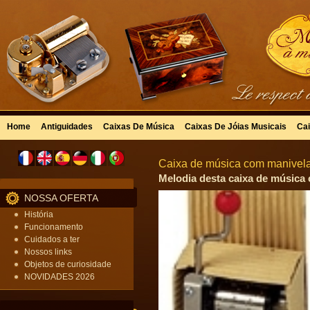
Home
Antiguidades
Caixas De Música
Caixas De Jóias Musicais
Cai
Caixa de música com manivela
Melodia desta caixa de música c
NOSSA OFERTA
História
Funcionamento
Cuidados a ter
Nossos links
Objetos de curiosidade
NOVIDADES 2026