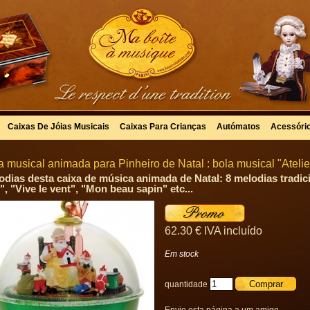
Caixas De Jóias Musicais
Caixas Para Crianças
Autómatos
Acessóri
a musical animada para Pinheiro de Natal : bola musical "Atelier
odias desta caixa de música animada de Natal: 8 melodias tradi
", "Vive le vent", "Mon beau sapin" etc...
62
.30
€
IVA incluído
Em stock
quantidade