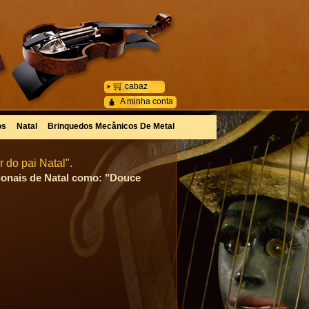
cabaz
A minha conta
os
Natal
Brinquedos Mecânicos De Metal
 do pai Natal".
cionais de Natal como: "Douce