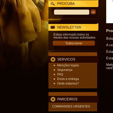
PROCURA
NEWSLETTER
Pro
Esteja informado todos os
meses das nossas actividades
Bola
A ce
Esta
Esta
SERVICOS
Melo
Menções legais
vent
Segurança
FAQ
Envio e entrega
Onde estamos?
PARCEIROS
COMMANDES URGENTES