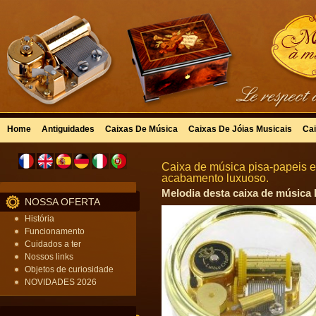
Home
Antiguidades
Caixas De Música
Caixas De Jóias Musicais
Cai
Caixa de música pisa-papeis 
acabamento luxuoso.
Melodia desta caixa de música L
NOSSA OFERTA
História
Funcionamento
Cuidados a ter
Nossos links
Objetos de curiosidade
NOVIDADES 2026