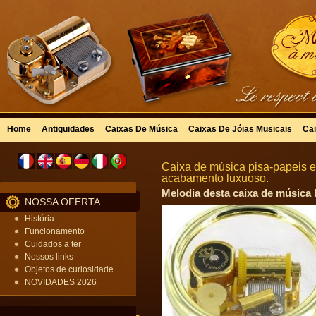
Home
Antiguidades
Caixas De Música
Caixas De Jóias Musicais
Cai
Caixa de música pisa-papeis 
acabamento luxuoso.
Melodia desta caixa de música 
NOSSA OFERTA
História
Funcionamento
Cuidados a ter
Nossos links
Objetos de curiosidade
NOVIDADES 2026