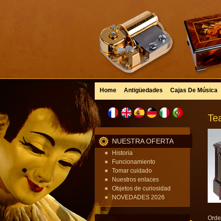
Home
Antigüedades
Cajas De Música
Te
NUESTRA OFERTA
Historia
Funcionamiento
Tomar cuidado
Nuestros enlaces
Objetos de curiosidad
NOVEDADES 2026
Orde