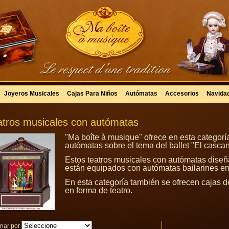
Joyeros Musicales
Cajas Para Niños
Autómatas
Accesorios
Navida
atros musicales con autómatas
"Ma boîte à musique" ofrece en esta categorí
autómatas sobre el tema del ballet "El cascan
Estos teatros musicales con autómatas diseñ
están equipados con autómatas bailarines e
En esta categoría también se ofrecen cajas 
en forma de teatro.
nar por