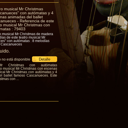
ro musical Mr Christmas
canueces" con autómatas y 4
nas animadas del ballet
anueces - Referencia de este
ro musical Mr Christmas con
matas : 79403
o musical Mr Christmas de madera
ías de este teatro musical Mr
es" con autómatas : 8 melodías
et Cascanueces
luido.
o no está disponible
Mr Christmas con autómatas
ro musical Mr Christmas con escenas
ical Mr Christmas con autómatas y 4
el ballet famoso Cascanueces. Este
stmas con ...