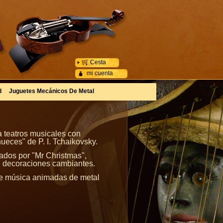
Cesta
mi cuenta
d
Juguetes Mecánicos De Metal
a teatros musicales con
ueces" de P. I. Tchaikovsky.
ados por "Mr Christmas",
n decoraciones cambiantes.
de música animadas de metal