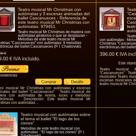
Teatro musical Mr Christmas con
Teat
autómatas y 3 escenas animadas del
"Cas
ballet Cascanueces - Referencia de
esce
este teatro musical Mr Christmas con
Casc
autómatas: 979451.
teat
autó
Teatro musical Mr Christmas de madera con
autómatas giratorios o que se desplazan -
Teatr
Melodías de este teatro musical Mr
con autómatas - Melod
istmas "Cascanueces" con autómatas: 9 melodías
Christmas "Cascanuec
trónicas del ballet Cascanueces (P. I. Chaikovski).
electrónicas del ball
.00
€
396
.00
€
IVA inc
9
.00
€
IVA incluido.
Este objet
Teatro musical 
"Cascanueces" : Teat
existencias
musicales Teatro mus
escenas musicales d
teatro musical Mr Chri
tro musical Mr Christmas con autómatas y escenas
icales del ballet "Cascanueces" Teatro musical de
era con autómatas de resina, luces y melodías
ctrónicas. Descripción: Este teatro musical Mr
istmas con autómatas ...
Teatro musical con autómatas sobre
el tema el ballet "El lago de los
cisnes".
Melodías de este teatro musical con
autómatas : "El lago de los cisnes" (P. I.
Tchaïkovski).