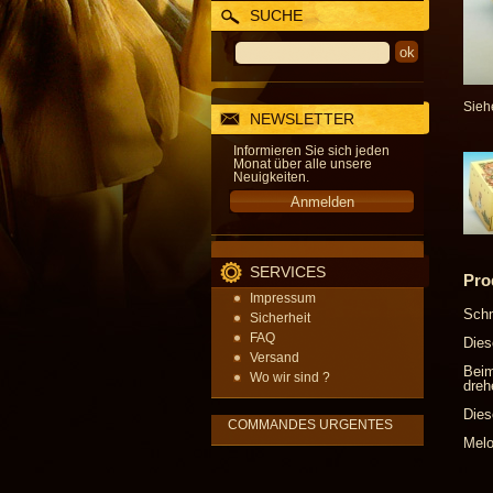
SUCHE
Sieh
NEWSLETTER
Informieren Sie sich jeden
Monat über alle unsere
Neuigkeiten.
SERVICES
Pro
Impressum
Schm
Sicherheit
FAQ
Dies
Versand
Beim
Wo wir sind ?
dreh
Dies
COMMANDES URGENTES
Melo