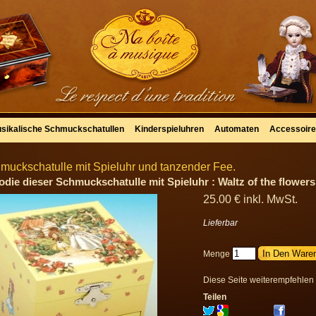
sikalische Schmuckschatullen
Kinderspieluhren
Automaten
Accessoir
muckschatulle mit Spieluhr und tanzender Fee.
odie dieser Schmuckschatulle mit Spieluhr : Waltz of the flowers 
25
.00
€
inkl. MwSt.
Lieferbar
Menge
Diese Seite weiterempfehlen
Teilen