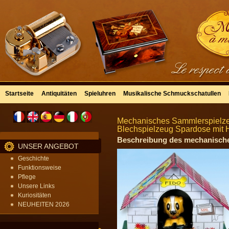
Startseite
Antiquitäten
Spieluhren
Musikalische Schmuckschatullen
Mechanisches Sammlerspielzeu
Blechspielzeug Spardose mit H
Beschreibung des mechanischen
UNSER ANGEBOT
Geschichte
Funktionsweise
Pflege
Unsere Links
Kuriositäten
NEUHEITEN 2026