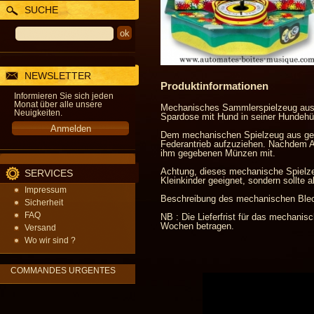
SUCHE
NEWSLETTER
Produktinformationen
Informieren Sie sich jeden
Monat über alle unsere
Mechanisches Sammlerspielzeug aus 
Neuigkeiten.
Spardose mit Hund in seiner Hundehü
Dem mechanischen Spielzeug aus gefa
Federantrieb aufzuziehen. Nachdem 
ihm gegebenen Münzen mit.
Achtung, dieses mechanische Spielzeu
SERVICES
Kleinkinder geeignet, sondern sollte
Impressum
Beschreibung des mechanischen Blech
Sicherheit
FAQ
NB : Die Lieferfrist für das mechani
Wochen betragen.
Versand
Wo wir sind ?
COMMANDES URGENTES