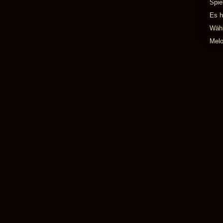
Spie
Es h
Währ
Melo