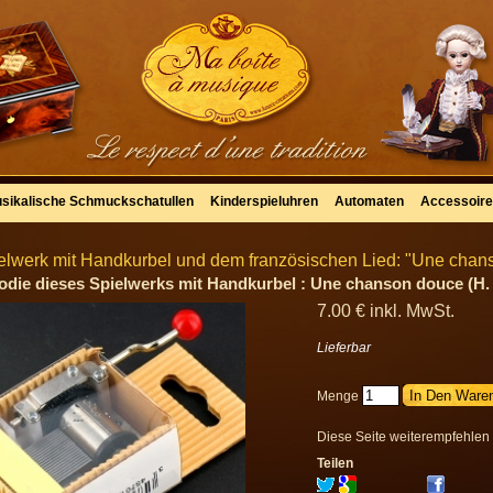
sikalische Schmuckschatullen
Kinderspieluhren
Automaten
Accessoir
elwerk mit Handkurbel und dem französischen Lied: "Une chan
odie dieses Spielwerks mit Handkurbel : Une chanson douce (H. 
7
.00
€
inkl. MwSt.
Lieferbar
Menge
Diese Seite weiterempfehlen
Teilen