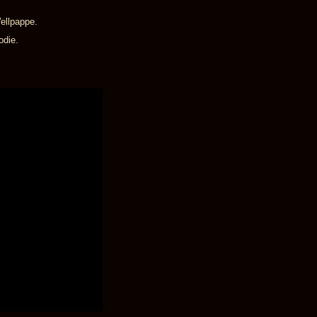
ellpappe.
odie.