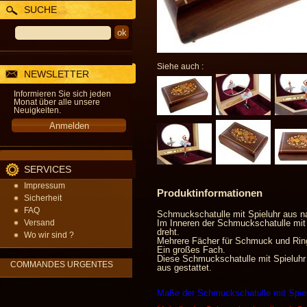
SUCHE
Siehe auch :
NEWSLETTER
Informieren Sie sich jeden
Monat über alle unsere
Neuigkeiten.
SERVICES
Impressum
Produktinformationen
Sicherheit
FAQ
Schmuckschatulle mit Spieluhr aus na
Versand
Im Inneren der Schmuckschatulle mit 
dreht.
Wo wir sind ?
Mehrere Fächer für Schmuck und Rin
Ein großes Fach.
Diese Schmuckschatulle mit Spieluhr 
COMMANDES URGENTES
aus gestattet.
Maße der Schmuckschatulle mit Spiel