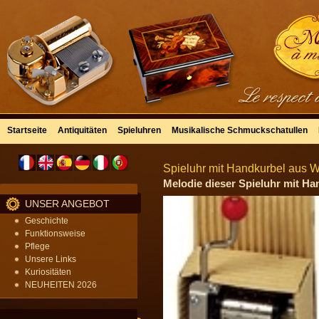
Startseite
Antiquitäten
Spieluhren
Musikalische Schmuckschatullen
Spieluhr mit Handkurbel aus We
Melodie dieser Spieluhr mit Ha
UNSER ANGEBOT
Geschichte
Funktionsweise
Pflege
Unsere Links
Kuriositäten
NEUHEITEN 2026