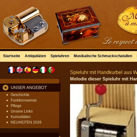
Startseite
Antiquitäten
Spieluhren
Musikalische Schmuckschatullen
Spieluhr mit Handkurbel aus We
Melodie dieser Spieluhr mit Han
UNSER ANGEBOT
Geschichte
Funktionsweise
Pflege
Unsere Links
Kuriositäten
NEUHEITEN 2026