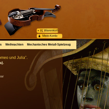
Warenkorb
Mein Konto
es
Weihnachten
Mechanisches Metall-Spielzeug
omeo und Julia".
a).
bar