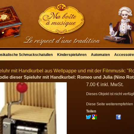
sikalische Schmuckschatullen
Kinderspieluhren
Automaten
Accessoir
eluhr mit Handkurbel aus Wellpappe und mit der Filmmusik: "R
odie dieser Spieluhr mit Handkurbel: Romeo und Julia (Nino Rot
7
.00
€
inkl. MwSt.
Dieses Objekt ist nicht verfüg
Diese Seite weiterempfehlen
Teilen