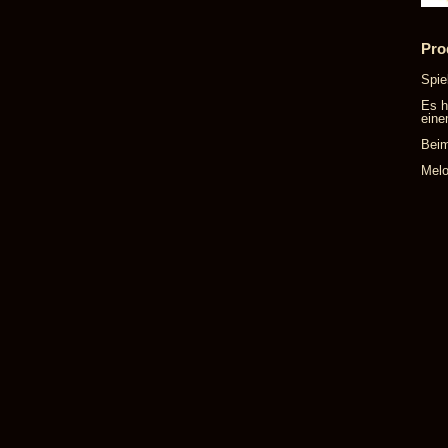
Pro
Spie
Es h
eine
Beim
Melo