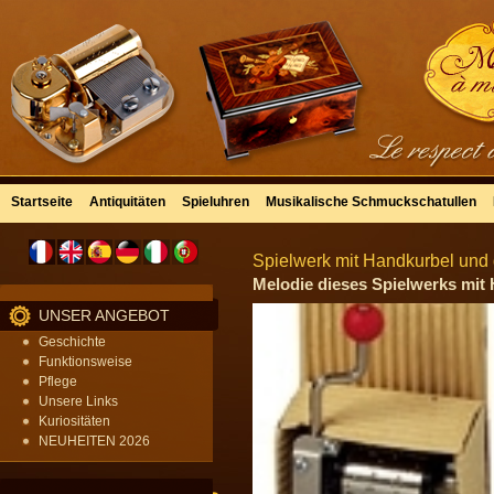
Startseite
Antiquitäten
Spieluhren
Musikalische Schmuckschatullen
Spielwerk mit Handkurbel und 
Melodie dieses Spielwerks mit 
UNSER ANGEBOT
Geschichte
Funktionsweise
Pflege
Unsere Links
Kuriositäten
NEUHEITEN 2026