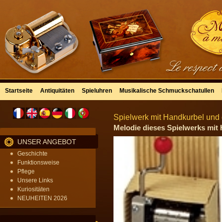
Startseite
Antiquitäten
Spieluhren
Musikalische Schmuckschatullen
Spielwerk mit Handkurbel und 
Melodie dieses Spielwerks mit 
UNSER ANGEBOT
Geschichte
Funktionsweise
Pflege
Unsere Links
Kuriositäten
NEUHEITEN 2026