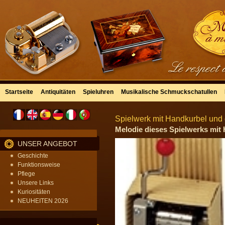
Startseite
Antiquitäten
Spieluhren
Musikalische Schmuckschatullen
Spielwerk mit Handkurbel und d
Melodie dieses Spielwerks mit 
UNSER ANGEBOT
Geschichte
Funktionsweise
Pflege
Unsere Links
Kuriositäten
NEUHEITEN 2026