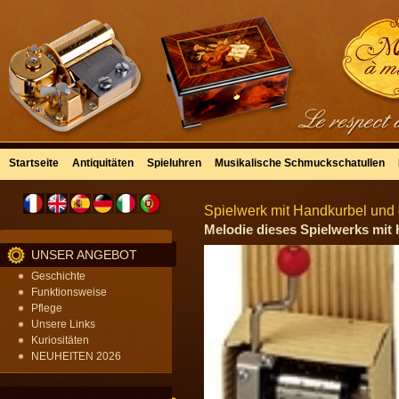
Startseite
Antiquitäten
Spieluhren
Musikalische Schmuckschatullen
Spielwerk mit Handkurbel und d
Melodie dieses Spielwerks mit 
UNSER ANGEBOT
Geschichte
Funktionsweise
Pflege
Unsere Links
Kuriositäten
NEUHEITEN 2026