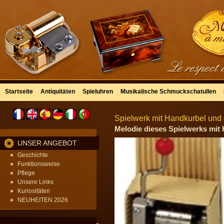
Startseite
Antiquitäten
Spieluhren
Musikalische Schmuckschatullen
Spielwerk mit Handkurbel und 
Melodie dieses Spielwerks mit 
UNSER ANGEBOT
Geschichte
Funktionsweise
Pflege
Unsere Links
Kuriositäten
NEUHEITEN 2026