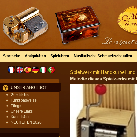
Startseite
Antiquitäten
Spieluhren
Musikalische Schmuckschatullen
Spielwerk mit Handkurbel und 
Melodie dieses Spielwerks mit 
UNSER ANGEBOT
Geschichte
Funktionsweise
Pflege
Unsere Links
Kuriositäten
NEUHEITEN 2026