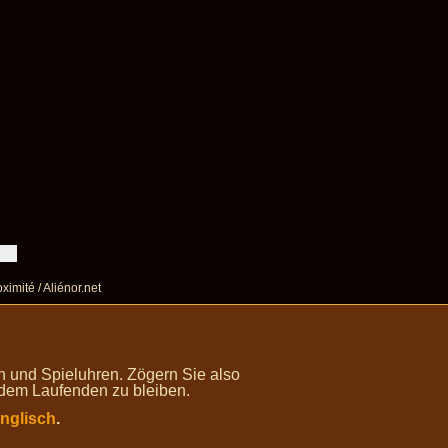
ximité / Aliénor.net
 und Spieluhren. Zögern Sie also
 dem Laufenden zu bleiben.
nglisch
.