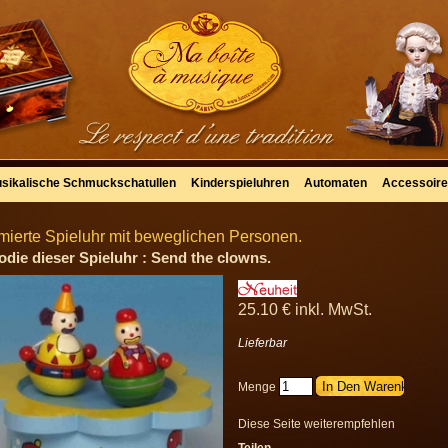
sikalische Schmuckschatullen
Kinderspieluhren
Automaten
Accessoir
mierte Spieluhr mit beweglichen Personen.
odie dieser Spieluhr : Send the clowns.
25
.10
€
inkl. MwSt.
Lieferbar
Menge
Diese Seite weiterempfehlen