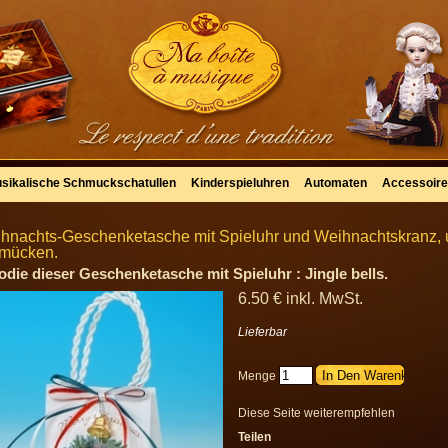
sikalische Schmuckschatullen
Kinderspieluhren
Automaten
Accessoir
hnachts-Geschenketasche mit Spieluhr und Weihnachtskranz, u
mücken.
odie dieser Geschenketasche mit Spieluhr : Jingle bells.
6
.50
€
inkl. MwSt.
Lieferbar
Menge
Diese Seite weiterempfehlen
Teilen