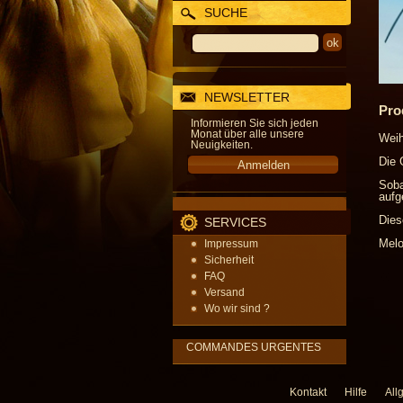
SUCHE
NEWSLETTER
Pro
Informieren Sie sich jeden
Monat über alle unsere
Weih
Neuigkeiten.
Die 
Soba
aufg
Dies
SERVICES
Melo
Impressum
Sicherheit
FAQ
Versand
Wo wir sind ?
COMMANDES URGENTES
Kontakt
Hilfe
All