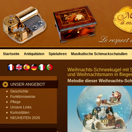
Startseite
Antiquitäten
Spieluhren
Musikalische Schmuckschatullen
Weihnachts-Schneekugel mit S
und Weihnachtsmann in fliege
Melodie dieser Weihnachts-Schn
UNSER ANGEBOT
Geschichte
Funktionsweise
Pflege
Unsere Links
Kuriositäten
NEUHEITEN 2026