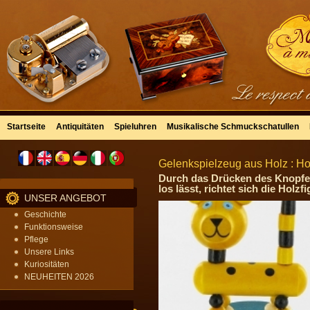
Startseite
Antiquitäten
Spieluhren
Musikalische Schmuckschatullen
Gelenkspielzeug aus Holz : Ho
Durch das Drücken des Knopfes
los lässt, richtet sich die Holzf
UNSER ANGEBOT
Geschichte
Funktionsweise
Pflege
Unsere Links
Kuriositäten
NEUHEITEN 2026