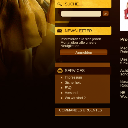
SUCHE
NEWSLETTER
Pro
Informieren Sie sich jeden
Monat über alle unsere
Neuigkeiten.
Mech
Robo
Dies
funk
SERVICES
Acht
sond
Impressum
Besc
Sicherheit
Robo
FAQ
NB :
Versand
Woch
Wo wir sind ?
COMMANDES URGENTES