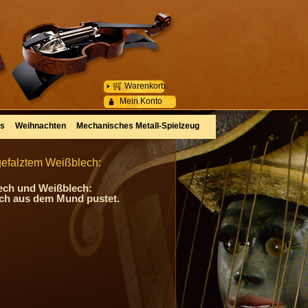
Warenkorb
Mein Konto
es
Weihnachten
Mechanisches Metall-Spielzeug
gefalztem Weißblech:
ech und Weißblech:
uch aus dem Mund pustet.