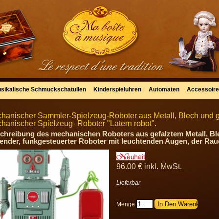
sikalische Schmuckschatullen
Kinderspieluhren
Automaten
Accessoir
hanischer Sammler-Spielzeug-Roboter aus Metall, Blech und 
hanischer Spielzeug- Roboter "Latern robot".
chreibung des mechanischen Roboters aus gefalztem Metall, Bl
fender, funkgesteuerter Roboter mit leuchtenden Augen, der Ra
96
.00
€
inkl. MwSt.
Lieferbar
Menge