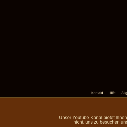
Kontakt
Hilfe
All
Unser Youtube-Kanal bietet Ihne
nicht, uns zu besuchen un