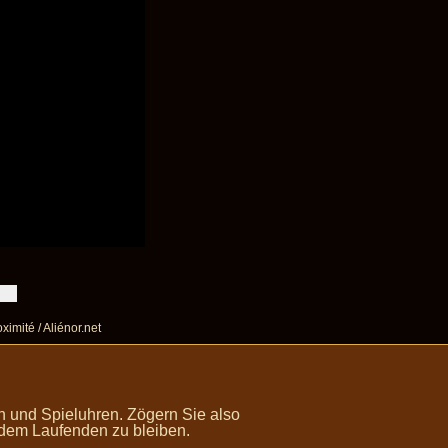
ximité / Aliénor.net
 und Spieluhren. Zögern Sie also
 dem Laufenden zu bleiben.