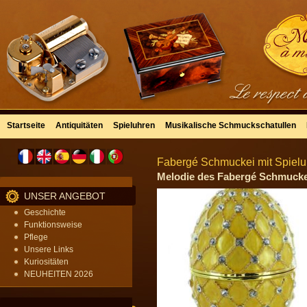
Startseite
Antiquitäten
Spieluhren
Musikalische Schmuckschatullen
Fabergé Schmuckei mit Spieluh
Melodie des Fabergé Schmuckeis
UNSER ANGEBOT
Geschichte
Funktionsweise
Pflege
Unsere Links
Kuriositäten
NEUHEITEN 2026