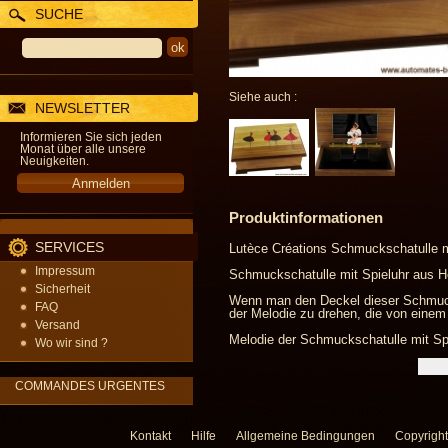
SUCHE
Siehe auch :
NEWSLETTER
Informieren Sie sich jeden
Monat über alle unsere
Neuigkeiten.
Produktinformationen
SERVICES
Lutèce Créations Schmuckschatulle mi
Impressum
Schmuckschatulle mit Spieluhr aus Ho
Sicherheit
Wenn man den Deckel dieser Schmucksc
FAQ
der Melodie zu drehen, die von einem 
Versand
Melodie der Schmuckschatulle mit Spi
Wo wir sind ?
COMMANDES URGENTES
Kontakt
Hilfe
Allgemeine Bedingungen
Copyright