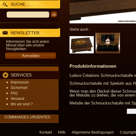
SUCHE
Siehe auch :
NEWSLETTER
Informieren Sie sich jeden
Monat über alle unsere
Neuigkeiten.
Produktinformationen
SERVICES
Lutèce Créations Schmuckschatulle mi
Impressum
Schmuckschatulle mit Spieluhr aus Ho
Sicherheit
Wenn man den Deckel dieser Schmucksc
FAQ
der Melodie zu drehen, die von einem 
Versand
Melodie der Schmuckschatulle mit Spi
Wo wir sind ?
COMMANDES URGENTES
Kontakt
Hilfe
Allgemeine Bedingungen
Copyright