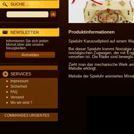
SUCHE
Produktinformationen
NEWSLETTER
Informieren Sie sich jeden
Spieluhr Karussellpferd auf einem W
Monat über alle unsere
Neuigkeiten.
Bei dieser Spieluhr kommt Nostalgie
nostalgischen Zugwagen, der mit Eng
versehen ist. Die Räder sind beweglic
Zieht man das mechanische Werk am B
Melodie erklingt.
SERVICES
Melodie der Spieluhr animiertes Miniat
Impressum
Sicherheit
FAQ
Versand
Wo wir sind ?
COMMANDES URGENTES