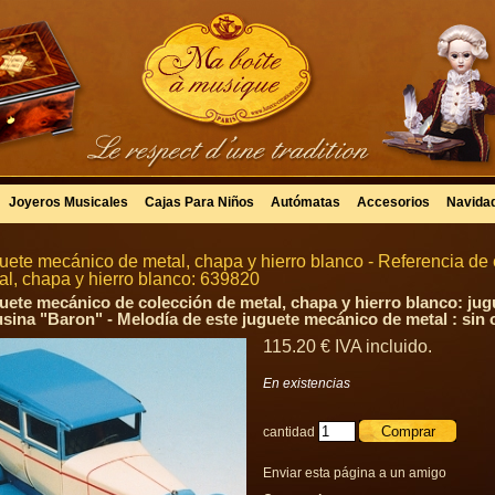
Joyeros Musicales
Cajas Para Niños
Autómatas
Accesorios
Navida
uete mecánico de metal, chapa y hierro blanco - Referencia de
al, chapa y hierro blanco: 639820
uete mecánico de colección de metal, chapa y hierro blanco: ju
usina "Baron" - Melodía de este juguete mecánico de metal : sin 
115
.20
€
IVA incluido.
En existencias
cantidad
Enviar esta página a un amigo